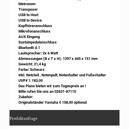
Metronom
Transposer
USB to Host
USB to Device
Kopfhöreranschluss
Mikrofonanschluss
AUX Eingang
Sustainpedalanschluss
Bluetooth 4.1
Lautsprecher: 2x 6 Watt
Abmessungen (B x T x H): 1397 x 445 x 151 mm
Gewicht: 21,4 kg
Farbe: Schwarz
inkl. Netzteil , Notenpult, Notenhalter und Fußschalter
UVP.€ 1.183,00
Das Piano bieten wir zum Tagespreis an !
Bitte rufen Sie uns an 02631-87110
Zubehör:
Originalständer Yamaha € 158,00 optional
Produktanfrage