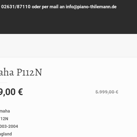
ter 02631/87110 oder per mail an info@piano-thilemann.de
aha P112N
9,00
€
5.999,00
€
amaha
112N
2003-2004
ngland