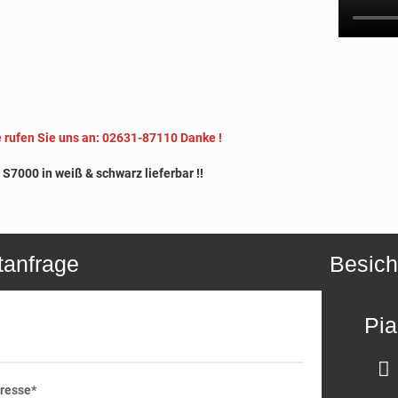
e rufen Sie uns an: 02631-87110 Dan
ke !
S7000 in weiß & schwarz lieferbar !!
tanfrage
Besich
Pi
resse*