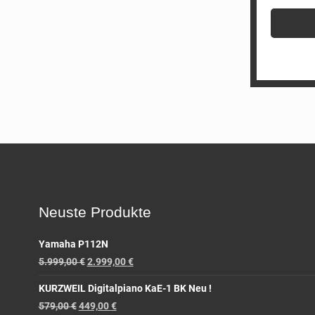
Neuste Produkte
Yamaha P112N
5.999,00
€
2.999,00
€
KURZWEIL Digitalpiano KaE-1 BK Neu !
579,00
€
449,00
€