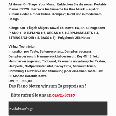
At Home. On Stage. Your Music.
Entdecken Sie die neuen Portable
Pianos ES920 . Perfekte Instrumente für Ihre Musik – egal ob
Zuhause oder auf der Bühne. Kompakt, leicht und in modernem
Design.
Klänge :38
, Flügel: Shigeru Kawai EX, Kawai EX, SK-5 (insgesamt
PIANO x 10, E.PIANO x 6, ORGAN x 5, HARPSI/MALLETS x 4,
STRINGS/CHOIR x 8, BASS x 5) Polyphonie 256 Notes
Virtual Technician
Intonation pro Taste, Saitenresonanz, Dämpferresonanz,
Dämpfergeräusch, Hammerrückfallgeräusch, Key-Off Effekt,
Hammerverzögerung, Topboard, Resonanz ungedämpfter Tasten,
Halbpedal, Softpedalintensität, DecayTime, MinimumTouch,
Stimmung, Lautstärke und Stimmung jeder einzelnen Taste.usw.
60 Monate Garantie Kawai
UVP. € 1.930,00
Das Piano bieten wir zum Tagespreis an !
Bitte rufen Sie uns an
02631-87110
Produktanfrage