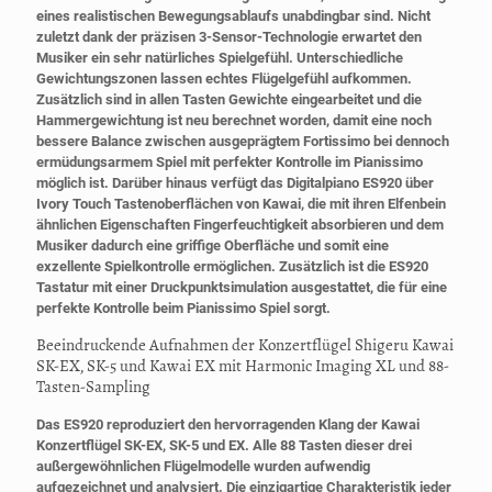
eines realistischen Bewegungsablaufs unabdingbar sind. Nicht
zuletzt dank der präzisen 3-Sensor-Technologie erwartet den
Musiker ein sehr natürliches Spielgefühl. Unterschiedliche
Gewichtungszonen lassen echtes Flügelgefühl aufkommen.
Zusätzlich sind in allen Tasten Gewichte eingearbeitet und die
Hammergewichtung ist neu berechnet worden, damit eine noch
bessere Balance zwischen ausgeprägtem Fortissimo bei dennoch
ermüdungsarmem Spiel mit perfekter Kontrolle im Pianissimo
möglich ist. Darüber hinaus verfügt das Digitalpiano ES920 über
Ivory Touch Tastenoberflächen von Kawai, die mit ihren Elfenbein
ähnlichen Eigenschaften Fingerfeuchtigkeit absorbieren und dem
Musiker dadurch eine griffige Oberfläche und somit eine
exzellente Spielkontrolle ermöglichen. Zusätzlich ist die ES920
Tastatur mit einer Druckpunktsimulation ausgestattet, die für eine
perfekte Kontrolle beim Pianissimo Spiel sorgt.
Beeindruckende Aufnahmen der Konzertflügel Shigeru Kawai
SK-EX, SK-5 und Kawai EX mit Harmonic Imaging XL und 88-
Tasten-Sampling
Das ES920 reproduziert den hervorragenden Klang der Kawai
Konzertflügel SK-EX, SK-5 und EX. Alle 88 Tasten dieser drei
außergewöhnlichen Flügelmodelle wurden aufwendig
aufgezeichnet und analysiert. Die einzigartige Charakteristik jeder