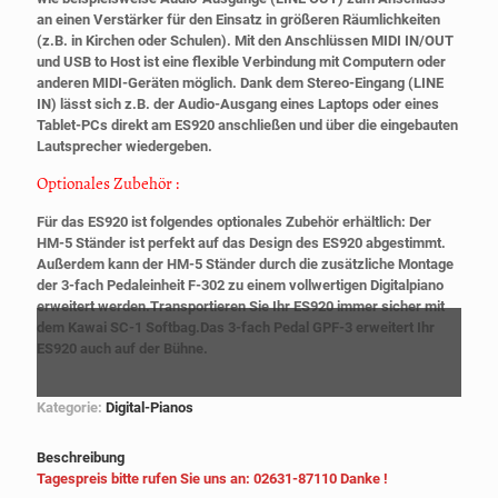
an einen Verstärker für den Einsatz in größeren Räumlichkeiten
(z.B. in Kirchen oder Schulen). Mit den Anschlüssen MIDI IN/OUT
und USB to Host ist eine flexible Verbindung mit Computern oder
anderen MIDI-Geräten möglich. Dank dem Stereo-Eingang (LINE
IN) lässt sich z.B. der Audio-Ausgang eines Laptops oder eines
Tablet-PCs direkt am ES920 anschließen und über die eingebauten
Lautsprecher wiedergeben.
Optionales Zubehör :
Für das ES920 ist folgendes optionales Zubehör erhältlich: Der
HM-5 Ständer ist perfekt auf das Design des ES920 abgestimmt.
Außerdem kann der HM-5 Ständer durch die zusätzliche Montage
der 3-fach Pedaleinheit F-302 zu einem vollwertigen Digitalpiano
erweitert werden.Transportieren Sie Ihr ES920 immer sicher mit
dem Kawai SC-1 Softbag.Das 3-fach Pedal GPF-3 erweitert Ihr
ES920 auch auf der Bühne.
Kategorie:
Digital-Pianos
Beschreibung
Tagespreis bitte rufen Sie uns an: 02631-87110 Danke !