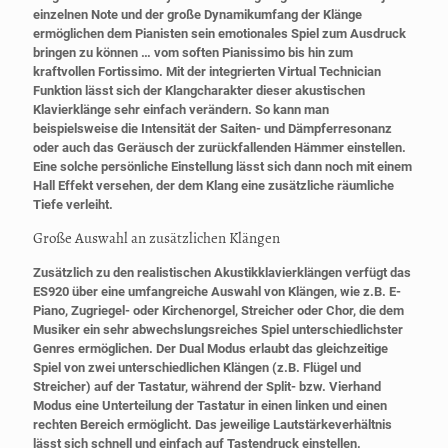
einzelnen Note und der große Dynamikumfang der Klänge
ermöglichen dem Pianisten sein emotionales Spiel zum Ausdruck
bringen zu können … vom soften Pianissimo bis hin zum
kraftvollen Fortissimo. Mit der integrierten Virtual Technician
Funktion lässt sich der Klangcharakter dieser akustischen
Klavierklänge sehr einfach verändern. So kann man
beispielsweise die Intensität der Saiten- und Dämpferresonanz
oder auch das Geräusch der zurückfallenden Hämmer einstellen.
Eine solche persönliche Einstellung lässt sich dann noch mit einem
Hall Effekt versehen, der dem Klang eine zusätzliche räumliche
Tiefe verleiht.
Große Auswahl an zusätzlichen Klängen
Zusätzlich zu den realistischen Akustikklavierklängen verfügt das
ES920 über eine umfangreiche Auswahl von Klängen, wie z.B. E-
Piano, Zugriegel- oder Kirchenorgel, Streicher oder Chor, die dem
Musiker ein sehr abwechslungsreiches Spiel unterschiedlichster
Genres ermöglichen. Der Dual Modus erlaubt das gleichzeitige
Spiel von zwei unterschiedlichen Klängen (z.B. Flügel und
Streicher) auf der Tastatur, während der Split- bzw. Vierhand
Modus eine Unterteilung der Tastatur in einen linken und einen
rechten Bereich ermöglicht. Das jeweilige Lautstärkeverhältnis
lässt sich schnell und einfach auf Tastendruck einstellen.