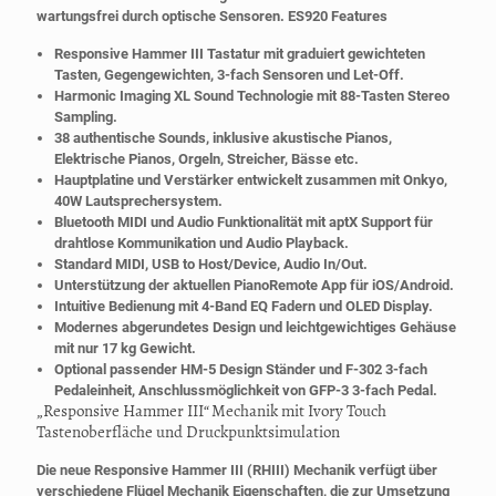
wartungsfrei durch optische Sensoren.
ES920 Features
Responsive Hammer III Tastatur mit graduiert gewichteten
Tasten, Gegengewichten, 3-fach Sensoren und Let-Off.
Harmonic Imaging XL Sound Technologie mit 88-Tasten Stereo
Sampling.
38 authentische Sounds, inklusive akustische Pianos,
Elektrische Pianos, Orgeln, Streicher, Bässe etc.
Hauptplatine und Verstärker entwickelt zusammen mit Onkyo,
40W Lautsprechersystem.
Bluetooth MIDI und Audio Funktionalität mit aptX Support für
drahtlose Kommunikation und Audio Playback.
Standard MIDI, USB to Host/Device, Audio In/Out.
Unterstützung der aktuellen PianoRemote App für iOS/Android.
Intuitive Bedienung mit 4-Band EQ Fadern und OLED Display.
Modernes abgerundetes Design und leichtgewichtiges Gehäuse
mit nur 17 kg Gewicht.
Optional passender HM-5 Design Ständer und F-302 3-fach
Pedaleinheit, Anschlussmöglichkeit von GFP-3 3-fach Pedal.
„Responsive Hammer III“ Mechanik mit Ivory Touch
Tastenoberfläche und Druckpunktsimulation
Die neue Responsive Hammer III (RHIII) Mechanik verfügt über
verschiedene Flügel Mechanik Eigenschaften, die zur Umsetzung