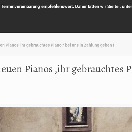
e Terminvereinbarung empfehlenswert. Daher bitten wir Sie tel. un
en Pianos ,ihr gebrauchtes Piano,* bei uns in Zahlung geben !
neuen Pianos ,ihr gebrauchtes P